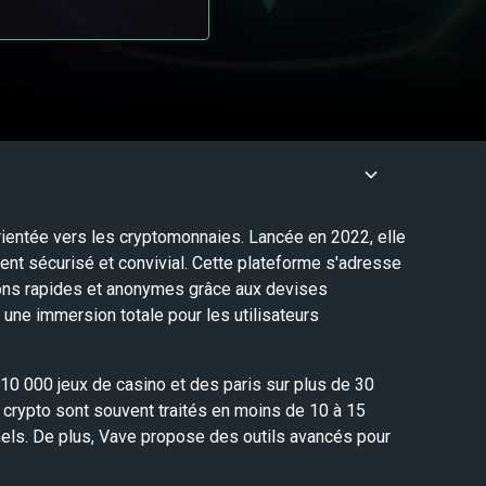
rientée vers les cryptomonnaies. Lancée en 2022, elle
nt sécurisé et convivial. Cette plateforme s'adresse
tions rapides et anonymes grâce aux devises
 une immersion totale pour les utilisateurs
10 000 jeux de casino et des paris sur plus de 30
s crypto sont souvent traités en moins de 10 à 15
onnels. De plus, Vave propose des outils avancés pour