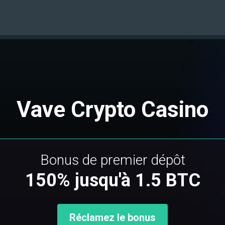
Vave Crypto Casino
Bonus de premier dépôt
150% jusqu'à 1.5 BTC
Réclamez le bonus