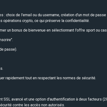
les : choix de l'email ou du username, création d'un mot de passe 
s opérations crypto, ce qui préserve la confidentialité.
lamer un bonus de bienvenue en sélectionnant l'offre sport ou cas
nscrire".
de passe).
s.
r rapidement tout en respectant les normes de sécurité.
 SSL avancé et une option d'authentification à deux facteurs (2F
écurité contre les accès non autorisés.