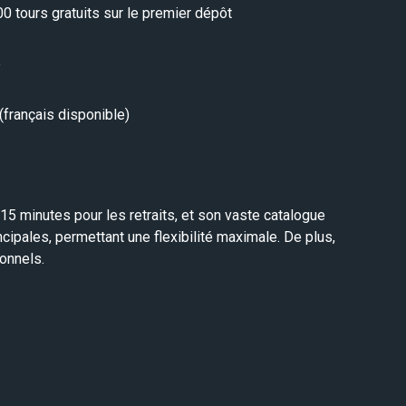
0 tours gratuits sur le premier dépôt
e
(français disponible)
 15 minutes pour les retraits, et son vaste catalogue
ipales, permettant une flexibilité maximale. De plus,
onnels.