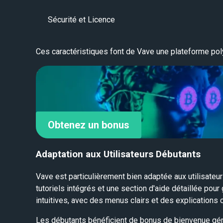
Sécurité et Licence
Ces caractéristiques font de Vave une plateforme polyv
Bonus de premier dépôt
150% jusqu'à 1.5 BTC
Obtenez un bonus
Adaptation aux Utilisateurs Débutants
Vave est particulièrement bien adaptée aux utilisateu
tutoriels intégrés et une section d'aide détaillée po
intuitives, avec des menus clairs et des explications 
Les débutants bénéficient de bonus de bienvenue géné