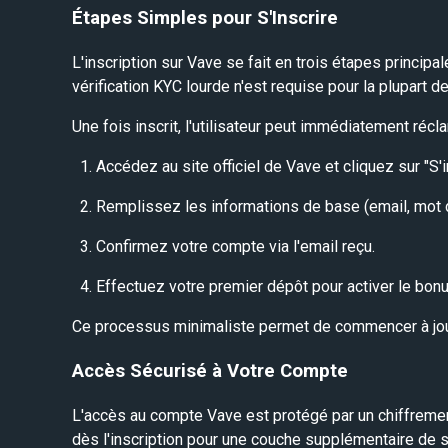
Étapes Simples pour S'Inscrire
L'inscription sur Vave se fait en trois étapes principa
vérification KYC lourde n'est requise pour la plupart de
Une fois inscrit, l'utilisateur peut immédiatement réc
Accédez au site officiel de Vave et cliquez sur "S'i
Remplissez les informations de base (email, mot 
Confirmez votre compte via l'email reçu.
Effectuez votre premier dépôt pour activer le bonu
Ce processus minimaliste permet de commencer à joue
Accès Sécurisé à Votre Compte
L'accès au compte Vave est protégé par un chiffrement
dès l'inscription pour une couche supplémentaire de s