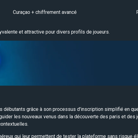
Curaçao + chiffrement avancé
alente et attractive pour divers profils de joueurs.
rs débutants grâce à son processus d'inscription simplifié en qu
ur guider les nouveaux venus dans la découverte des paris et des 
contextuelles.
reux qui leur permettent de tester la plateforme sans risque é