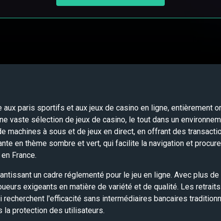
ux paris sportifs et aux jeux de casino en ligne, entièrement o
 vaste sélection de jeux de casino, le tout dans un environneme
e machines à sous et de jeux en direct, en offrant des transac
te en thème sombre et vert, qui facilite la navigation et procure
 en France.
e
ntissant un cadre réglementé pour le jeu en ligne. Avec plus de 
ifs
ueurs exigeants en matière de variété et de qualité. Les retrait
qui recherchent l'efficacité sans intermédiaires bancaires traditi
la protection des utilisateurs.